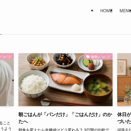
HOME
MEN
について
健康について
朝ごはんが「パンだけ」「ごはんだけ」のか
休日
たへ
づい
ること
思うよう
朝食を変えたら血糖値はどう変わる？ 3日間の比較で
頑張る