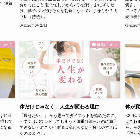
？ 滋賀
分かったこと 朝は忙しいからパンだけ、おにぎりだ
切さ。
け、菓子パンだけそんな朝食になっていませんか？ リ
ている
ブレ（持続血...
続血糖測
2026年6月27日
2026
について
健康について
体だけじゃなく、人生が変わる理由
体が
14日
「痩せたい。」 そう思ってダイエットを始めたのに、
K2 B
我慢して
・すぐリバウンドしてしまう・体重は減ったのに満足
はこれ
になる
できない・肩こりや腰痛は変わらない・疲れやすさは
た。そ
そのまま そ...
「体が変